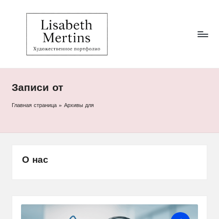
Li
Художественное
Перейти
портфолио
к
s
Лизабет
содержимому
Мертинс
a
b
et
Записи от
h
Главная страница
»
Архивы для
M
er
ti
О нас
n
s