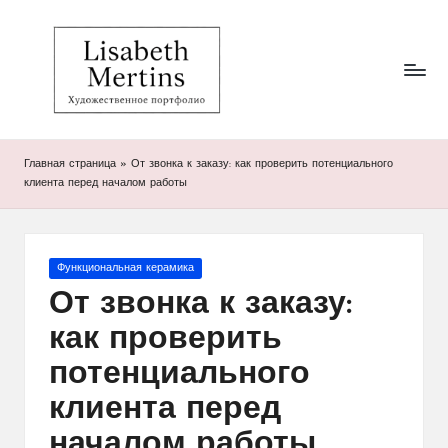
Li
Художественное
Перейти
портфолио
к
s
Лизабет
содержимому
Мертинс
a
b
Главная страница
»
От звонка к заказу: как проверить потенциального
et
клиента перед началом работы
h
M
Опубликовано
Функциональная керамика
er
в
От звонка к заказу:
ti
как проверить
n
потенциального
s
клиента перед
началом работы