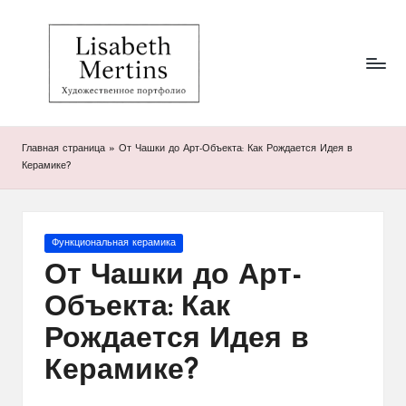
Li
Художественное
Перейти
портфолио
к
s
Лизабет
содержимому
Мертинс
a
b
Главная страница
»
От Чашки до Арт-Объекта: Как Рождается Идея в
et
Керамике?
h
M
Опубликовано
Функциональная керамика
er
в
От Чашки до Арт-
ti
Объекта: Как
n
Рождается Идея в
s
Керамике?