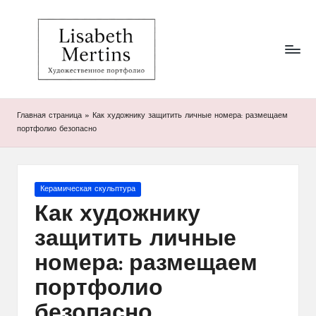
Li
Художественное
Перейти
портфолио
к
s
Лизабет
содержимому
Мертинс
a
b
Главная страница
»
Как художнику защитить личные номера: размещаем
et
портфолио безопасно
h
M
Опубликовано
Керамическая скульптура
er
в
Как художнику
ti
защитить личные
n
номера: размещаем
s
портфолио
безопасно